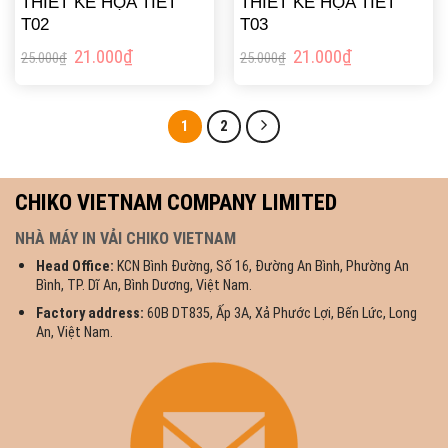
THIẾT KẾ HỌA TIẾT
THIẾT KẾ HỌA TIẾT
T02
T03
Giá
Giá
Giá
Giá
21.000
₫
21.000
₫
25.000
₫
25.000
₫
gốc
hiện
gốc
hiện
là:
tại
là:
tại
25.000₫.
là:
25.000₫.
là:
1
2
21.000₫.
21.000₫.
CHIKO VIETNAM COMPANY LIMITED
NHÀ MÁY IN VẢI CHIKO VIETNAM
Head Office:
KCN Bình Đường, Số 16, Đường An Bình, Phường An
Bình, TP. Dĩ An, Bình Dương, Việt Nam.
Factory address:
60B DT835, Ấp 3A, Xả Phước Lợi, Bến Lức, Long
An, Việt Nam.