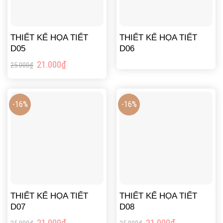
THIẾT KẾ HỌA TIẾT
THIẾT KẾ HỌA TIẾT
D05
D06
Giá
Giá
21.000
₫
25.000
₫
gốc
hiện
là:
tại
25.000₫.
là:
21.000₫.
-16%
-16%
THIẾT KẾ HỌA TIẾT
THIẾT KẾ HỌA TIẾT
D07
D08
Giá
Giá
Giá
Giá
21.000
₫
21.000
₫