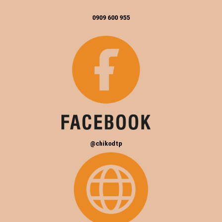
0909 600 955
@chikodtp