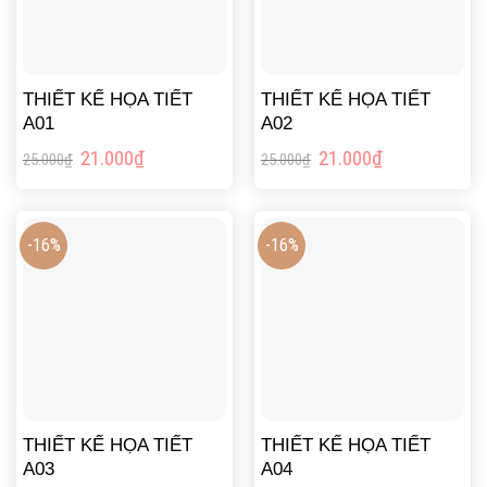
THIẾT KẾ HỌA TIẾT
THIẾT KẾ HỌA TIẾT
A01
A02
Giá
Giá
Giá
Giá
21.000
₫
21.000
₫
25.000
₫
25.000
₫
gốc
hiện
gốc
hiện
là:
tại
là:
tại
25.000₫.
là:
25.000₫.
là:
21.000₫.
21.000₫.
-16%
-16%
THIẾT KẾ HỌA TIẾT
THIẾT KẾ HỌA TIẾT
A03
A04