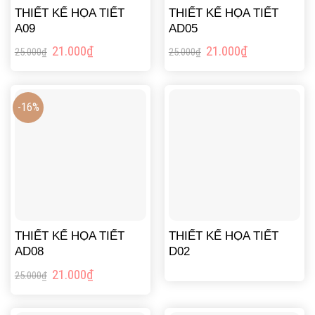
THIẾT KẾ HỌA TIẾT
THIẾT KẾ HỌA TIẾT
A09
AD05
Giá
Giá
Giá
Giá
21.000
₫
21.000
₫
25.000
₫
25.000
₫
gốc
hiện
gốc
hiện
là:
tại
là:
tại
25.000₫.
là:
25.000₫.
là:
21.000₫.
21.000₫.
-16%
THIẾT KẾ HỌA TIẾT
THIẾT KẾ HỌA TIẾT
AD08
D02
Giá
Giá
21.000
₫
25.000
₫
gốc
hiện
là:
tại
25.000₫.
là: